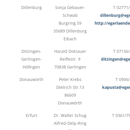
Dillenburg
Sonja Gebauer-
T 02771
Schwab
dillenburg@eg
Burgring 59
http://egerlaende
35689 Dillenburg
Eibach
Ditzingen-
Harald Dotzauer
T 07156
Gerlingen-
Reiflestr. 9
ditzingen@ege
Höfingen
70838 Gerlingen
Donauwörth
Peter Krebs
T 0906
Dietrich Str.13
kapusta@eger
86609
Donauwörth
Erfurt
Dr. Walter Schug
T 0361/7
Alfred-Delp-Ring