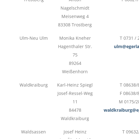
Nagelschmidt
Meisenweg 4
83308 Trostberg
Ulm-Neu Ulm
Monika Kneher
T 0731 /
Hagenthaler Str.
ulm@egerla
75
89264
Weißenhorn
Waldkraiburg
Karl-Heinz Spiegl
T 08638/
Josef-Ressel-Weg
F 08638/
11
M 0175/2
84478
waldkraiburg@e
Waldkraiburg
Waldsassen
Josef Heinz
T 09632