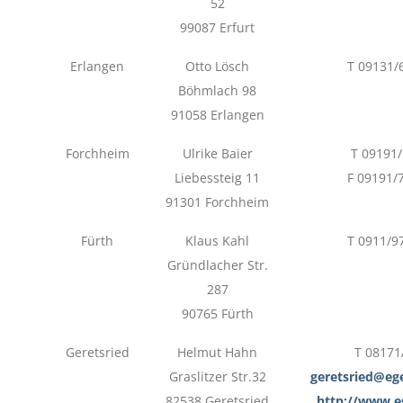
52
99087 Erfurt
Erlangen
Otto Lösch
T 09131/
Böhmlach 98
91058 Erlangen
Forchheim
Ulrike Baier
T 09191
Liebessteig 11
F 09191/
91301 Forchheim
Fürth
Klaus Kahl
T 0911/9
Gründlacher Str.
287
90765 Fürth
Geretsried
Helmut Hahn
T 08171
Graslitzer Str.32
geretsried@eg
82538 Geretsried
http://www.e