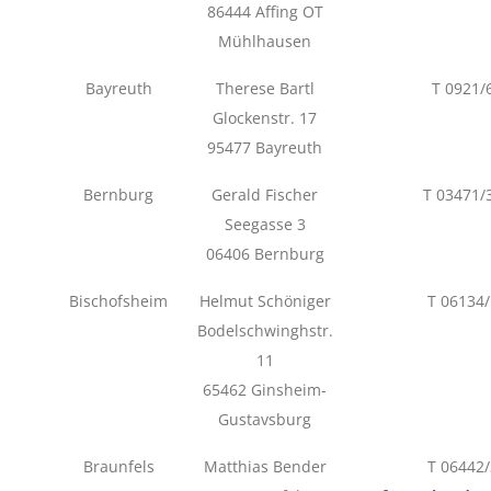
86444 Affing OT
Mühlhausen
Bayreuth
Therese Bartl
T 0921/
Glockenstr. 17
95477 Bayreuth
Bernburg
Gerald Fischer
T 03471/
Seegasse 3
06406 Bernburg
Bischofsheim
Helmut Schöniger
T 06134
Bodelschwinghstr.
11
65462 Ginsheim-
Gustavsburg
Braunfels
Matthias Bender
T 06442