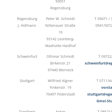
93051
Regensburg
Regensburg
Peter W. Schmidt
T 09471 /
J. Hofmann
Nittenauer Straße
0941/5072
10
93142 Leonberg-
Maxhütte-Haidhof
Schweinfurt
Othmar Schmidt
T 09722
Birkenstr.21
schweinfurt@eg
97440 Werneck
Stuttgart
Wilfried Algner
T 0711/4
Finkenstr. 19
vorst
70497 Filderstadt
stuttgart@ege
Gmoi-Stu
Trostberg
Anton
T 08621