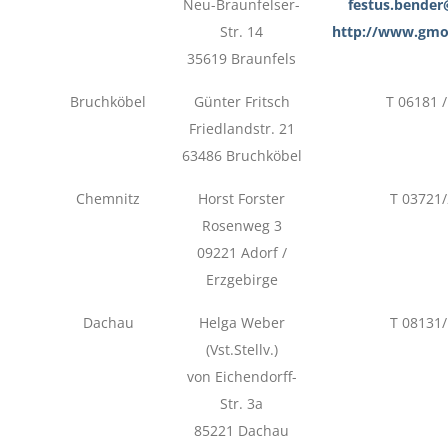
Neu-Braunfelser-
festus.bende
Str. 14
http://www.gmoi
35619 Braunfels
Bruchköbel
Günter Fritsch
T 06181 
Friedlandstr. 21
63486 Bruchköbel
Chemnitz
Horst Forster
T 03721
Rosenweg 3
09221 Adorf /
Erzgebirge
Dachau
Helga Weber
T 08131
(Vst.Stellv.)
von Eichendorff-
Str. 3a
85221 Dachau