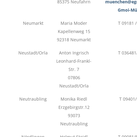
85375 Neufahrn
muenchen@ege
Gmoi-Mü
Neumarkt
Maria Moder
T 09181 
Kapellenweg 15
92318 Neumarkt
Neustadt/Orla
Anton Ingrisch
T 036481
Leonhard-Frankl-
Str. 7
07806
Neustadt/Orla
Neutraubling
Monika Riedl
T 09401
Erzgebirgstr.12
93073
Neutraubling
Nördlingen
Helmut Steidl
T 09081/