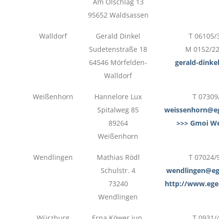
Am Ölschlag 13
95652 Waldsassen
Walldorf
Gerald Dinkel
T 06105/
Sudetenstraße 18
M 0152/2
64546 Mörfelden-
gerald-dink
Walldorf
Weißenhorn
Hannelore Lux
T 07309
Spitalweg 85
weissenhorn@eg
89264
>>> Gmoi W
Weißenhorn
Wendlingen
Mathias Rödl
T 07024/
Schulstr. 4
wendlingen@eg
73240
http://www.ege
Wendlingen
Würzburg
Erna Köwer jun.
T 0931/