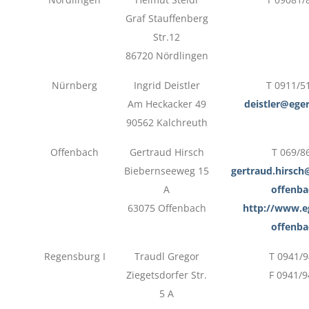
Graf Stauffenberg
Str.12
86720 Nördlingen
Nürnberg
Ingrid Deistler
T 0911/5
Am Heckacker 49
deistler@ege
90562 Kalchreuth
Offenbach
Gertraud Hirsch
T 069/8
Biebernseeweg 15
gertraud.hirsch
A
offenba
63075 Offenbach
http://www.e
offenba
Regensburg I
Traudl Gregor
T 0941/
Ziegetsdorfer Str.
F 0941/
5 A