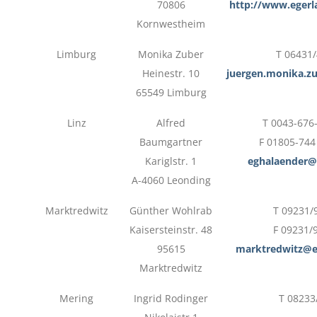
70806
http://www.egerl
Kornwestheim
Limburg
Monika Zuber
T 06431
Heinestr. 10
juergen.monika.z
65549 Limburg
Linz
Alfred
T 0043-676
Baumgartner
F 01805-744
Kariglstr. 1
eghalaender@t
A-4060 Leonding
Marktredwitz
Günther Wohlrab
T 09231/
Kaisersteinstr. 48
F 09231/
95615
marktredwitz@e
Marktredwitz
Mering
Ingrid Rodinger
T 08233