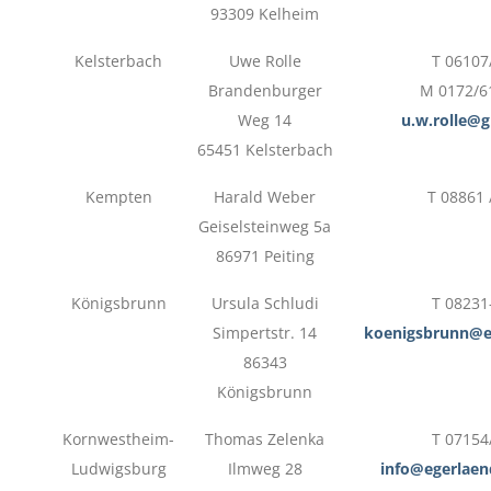
93309 Kelheim
Kelsterbach
Uwe Rolle
T 06107
Brandenburger
M 0172/6
Weg 14
u.w.rolle@
65451 Kelsterbach
Kempten
Harald Weber
T 08861 
Geiselsteinweg 5a
86971 Peiting
Königsbrunn
Ursula Schludi
T 08231
Simpertstr. 14
koenigsbrunn@e
86343
Königsbrunn
Kornwestheim-
Thomas Zelenka
T 07154
Ludwigsburg
Ilmweg 28
info@egerlaen