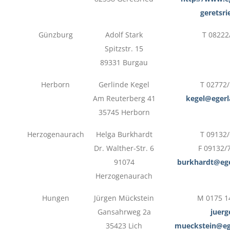
geretsri
Günzburg
Adolf Stark
T 08222
Spitzstr. 15
89331 Burgau
Herborn
Gerlinde Kegel
T 02772
Am Reuterberg 41
kegel@egerl
35745 Herborn
Herzogenaurach
Helga Burkhardt
T 09132
Dr. Walther-Str. 6
F 09132/
91074
burkhardt@ege
Herzogenaurach
Hungen
Jürgen Mückstein
M 0175 1
Gansahrweg 2a
juerg
35423 Lich
mueckstein@eg