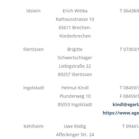
Idstein
Erich Wittka
T 06438/
Rathausstrasse 10
65611 Brechen-
Niederbrechen
Illertissen
Brigitte
T 07303/
Schwertschlager
Liebigstraße 22
89257 Illertissen
Ingolstadt
Helmut Kindl
T 08459/
Plunderweg 10
F 08459/
85053 Ingolstadt
kindl@egerl
https://www.ege
Kehlheim
Uwe Rödig
T 09441
Affeckinger Str. 24