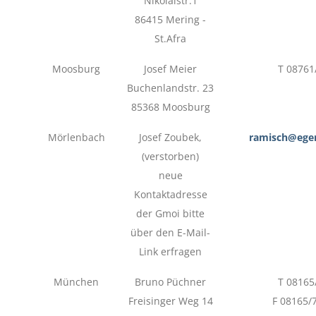
Nikolaistr.1
86415 Mering -
St.Afra
Moosburg
Josef Meier
T 08761
Buchenlandstr. 23
85368 Moosburg
Mörlenbach
Josef Zoubek,
ramisch@eger
(verstorben)
neue
Kontaktadresse
der Gmoi bitte
über den E-Mail-
Link erfragen
München
Bruno Püchner
T 08165
Freisinger Weg 14
F 08165/