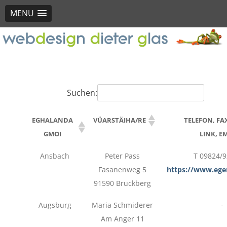
MENU
Suchen:
EGHALANDA
VÜARSTÄIHA/RE
TELEFON, FA
GMOI
LINK, E
Ansbach
Peter Pass
T 09824/
Fasanenweg 5
https://www.ege
91590 Bruckberg
Augsburg
Maria Schmiderer
-
Am Anger 11